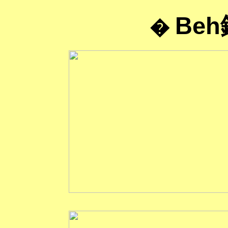
Beh
�