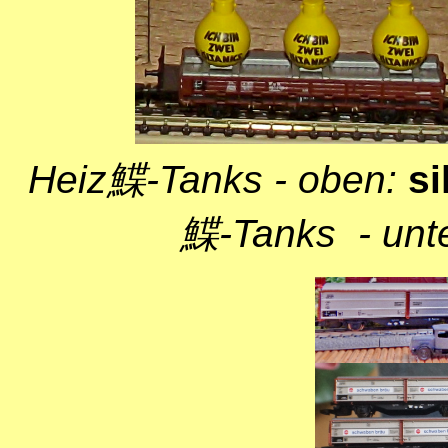
Heiz鰈-Tanks - oben:
si
鰈-Tanks - unt