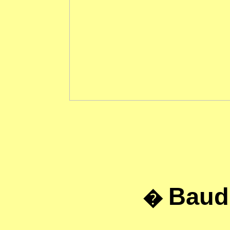
Baud
�