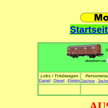
Startsei
(
aktualisiert am
Loks / Triebwagen
Personen
Dampf
-
Diesel
-
Elektro
2achsig
-
3achs
AU