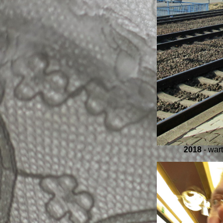
2018
- war