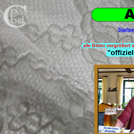
Startse
alle Bilder vergröße
"offiziel