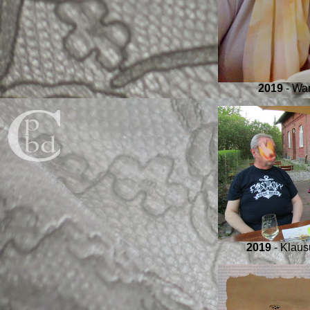
2019
- War
2019
- Klaus